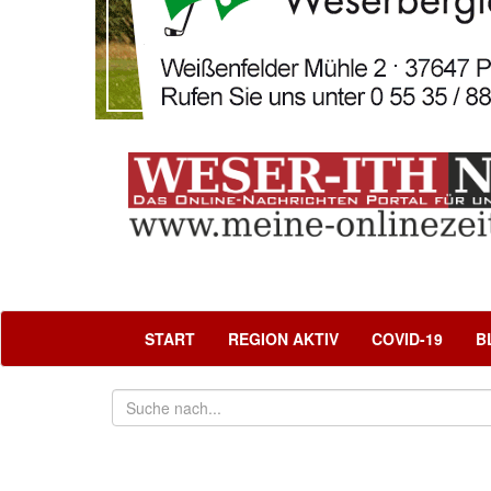
START
REGION AKTIV
COVID-19
B
Politik