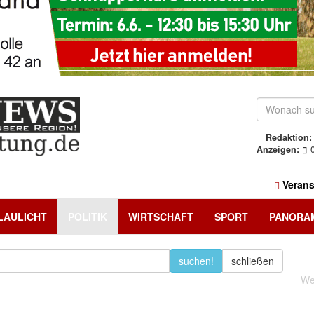
Redaktion:
Anzeigen:
0
Verans
LAULICHT
POLITIK
WIRTSCHAFT
SPORT
PANORA
suchen!
schließen
We