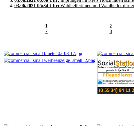
03.06.2021 06:00 Uhr:
Impfungen im Kreis Holzminden schrei
03.06.2021 05:34 Uhr:
Wahlhelferinnen und Wahlhelfer dürfen
1
2
7
8