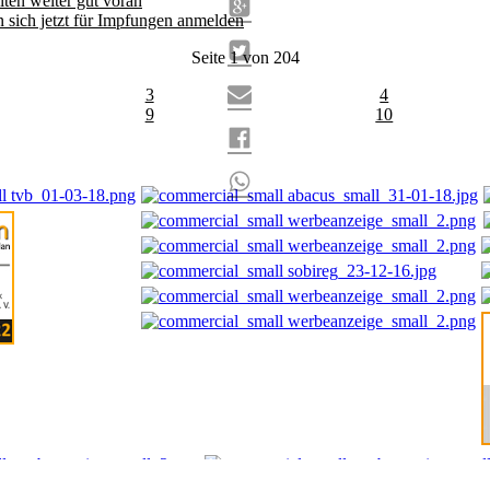
ten weiter gut voran
 sich jetzt für Impfungen anmelden
Seite 1 von 204
3
4
9
10