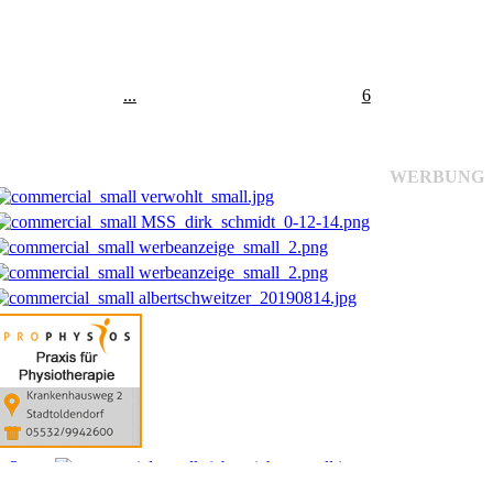
...
6
WERBUNG