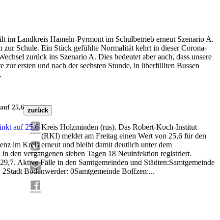
ilt im Landkreis Hameln-Pyrmont im Schulbetrieb erneut Szenario A.
zur Schule. Ein Stück gefühlte Normalität kehrt in dieser Corona-
Wechsel zurück ins Szenario A. Dies bedeutet aber auch, dass unsere
e zur ersten und nach der sechsten Stunde, in überfüllten Bussen
.
auf 25,6
zurück
Kreis Holzminden (rus). Das Robert-Koch-Institut
(RKI) meldet am Freitag einen Wert von 25,6 für den
nz im Kreis erneut und bleibt damit deutlich unter dem
n den vergangenen sieben Tagen 18 Neuinfektion registriert.
i 29,7. Aktive Fälle in den Samtgemeinden und Städten:Samtgemeinde
 2Stadt Bodenwerder: 0Samtgemeinde Boffzen:...