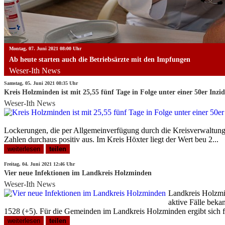
Montag, 07. Juni 2021 08:00 Uhr
Ab heute starten auch die Betriebsärzte mit den Impfungen
weiterlesen
teilen
Weser-Ith News
Samstag, 05. Juni 2021 08:35 Uhr
Kreis Holzminden ist mit 25,55 fünf Tage in Folge unter einer 50er Inzi
Weser-Ith News
Lockerungen, die per Allgemeinverfügung durch die Kreisverwaltung
Zahlen durchaus positiv aus. Im Kreis Höxter liegt der Wert beu 2...
weiterlesen
teilen
Freitag, 04. Juni 2021 12:46 Uhr
Vier neue Infektionen im Landkreis Holzminden
Weser-Ith News
Landkreis Holzmin
aktive Fälle beka
1528 (+5). Für die Gemeinden im Landkreis Holzminden ergibt sich f
weiterlesen
teilen