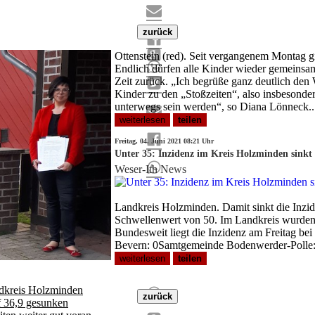
zurück
Ottenstein (red). Seit vergangenem Montag g
Endlich dürfen alle Kinder wieder gemeinsam 
Zeit zurück. „Ich begrüße ganz deutlich den 
Kinder zu den „Stoßzeiten“, also insbesonder
unterwegs sein werden“, so Diana Lönneck..
weiterlesen
teilen
Freitag, 04. Juni 2021 08:21 Uhr
Unter 35: Inzidenz im Kreis Holzminden sinkt 
Weser-Ith News
Landkreis Holzminden. Damit sinkt die Inzide
Schwellenwert von 50. Im Landkreis wurden i
Bundesweit liegt die Inzidenz am Freitag be
Bevern: 0Samtgemeinde Bodenwerder-Polle:
weiterlesen
teilen
dkreis Holzminden
zurück
 36,9 gesunken