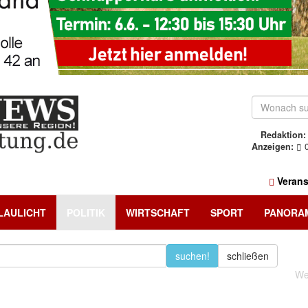
Redaktion:
Anzeigen:
0
Verans
LAULICHT
POLITIK
WIRTSCHAFT
SPORT
PANORA
suchen!
schließen
We