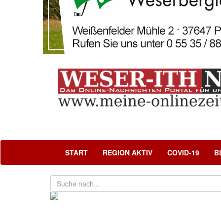
START
REGION AKTIV
COVID-19
B