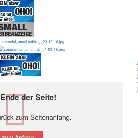
Ende der Seite!
urück zum Seitenanfang.
k zum Anfang