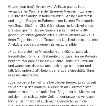
Holzminden (red). Gleich zwei Anlässe gab es in der
vergangenen Woche in der Brauerei Allersheim zu feiern.
Für ihre langjährige Mitarbeit wurden Sabine Sauerstein
und Jürgen Berger im Rahmen einer kleinen Feierstunde
von Geschäftsführer Dirk Brüninghaus im Urpilskeller der
Brauerei geehrt. Sabine Sauerstein kann auf eine 40-
jährige Betriebszugehörigkeit zurückblicken und weiß aus
ihren Tagen hinter dem Tresen des Urpilskellers so manche
Anekdote aus vergangenen Zeiten zu erzählen.
„Frau Sauerstein ist Mitarbeitern und Gästen stets als
freundliche, fröhliche, hilfsbereite und zuverlässige Kollegin
bekannt. Wir danken ihr für 40 Jahre Treue und Loyalität
und wünschen, dass sie uns noch lange so munter und
tatkräftig unterstützt“, betont der BrauereiGeschäftsführer
in seiner Ansprache.
„Ebenso bedanken wir uns bei Jürgen Berger. Er sorgt seit
25 Jahren in der Brauerei Allersheim als Elektromeister
dafür, dass es ´rund´ läuft.“ Herr Berger sei ein Mitarbeiter
auf den man sich zu jeder Zeit hundertprozentig verlassen
könne. Der im Notfall auch nach Dienstschluss in die
Brauerei eile, um Störungen zu beheben, damit das gute